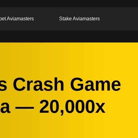
bet Aviamasters
Stake Aviamasters
s Crash Game
a — 20,000x