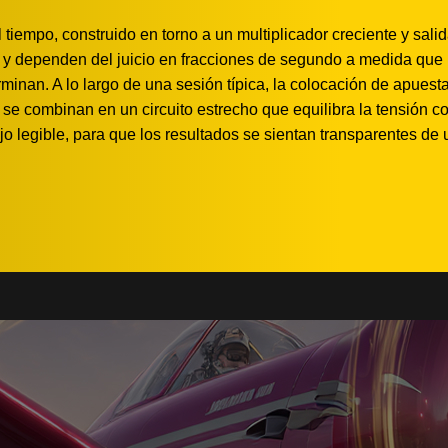
tiempo, construido en torno a un multiplicador creciente y sali
y dependen del juicio en fracciones de segundo a medida que 
inan. A lo largo de una sesión típica, la colocación de apuesta
ivo se combinan en un circuito estrecho que equilibra la tensión c
ujo legible, para que los resultados se sientan transparentes de