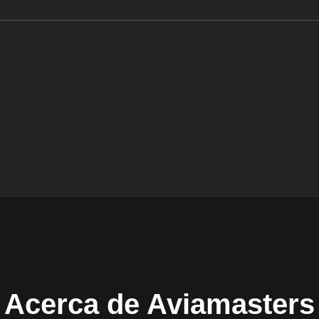
nancias
e
ia
Acerca de Aviamasters