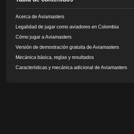
Acerca de Aviamasters
Legalidad de jugar como aviadores en Colombia
Cómo jugar a Aviamasters
Versión de demostración gratuita de Aviamasters
Mecánica básica, reglas y resultados
Características y mecánica adicional de Aviamasters
Aviamasters RTP, volatilidad y potencial máximo de ga
Cómo acercarse a los aviadores de manera responsabl
Jugar a Aviamasters en línea por dinero real en Colomb
Depósitos, Pagos y Juego Responsable en Colombia
Versión móvil de Aviamasters