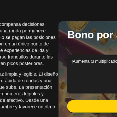
recompensa decisiones
as una ronda permanece
Bono por 
lo se pagan las posiciones
ón en un único punto de
e experiencias de ida y
rse tranquilos durante las
¡Aumenta tu multiplicado
en picos posteriores.
z limpia y legible. El diseño
n rápida de rondas y una
 que sube. La presentación
 en números legibles y
 de efectivo. Desde una
idumbre y favorece un ritmo