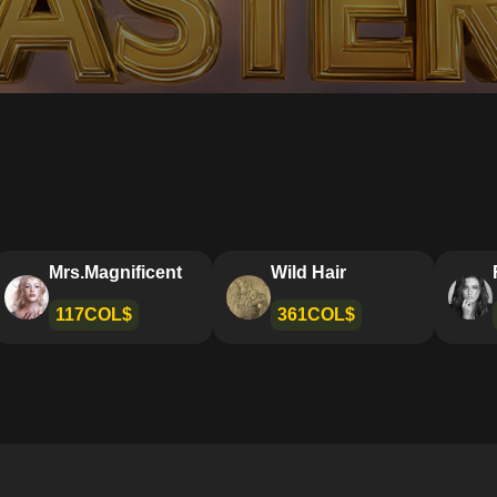
carabineer
Mrs.Magnificent
271COL$
117COL$