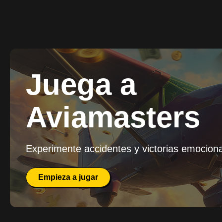
Juega a
Aviamasters
Experimente accidentes y victorias emocion
Empieza a jugar