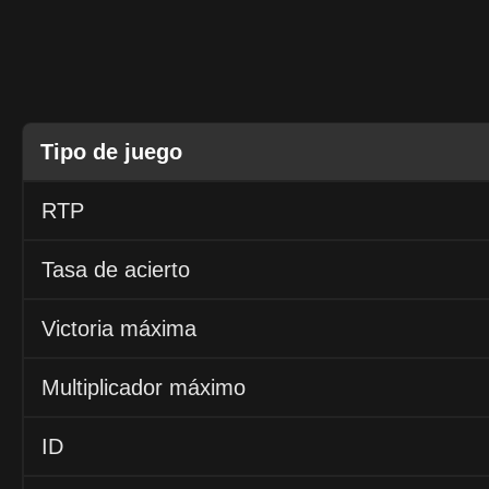
Tipo de juego
RTP
Tasa de acierto
Victoria máxima
Multiplicador máximo
ID